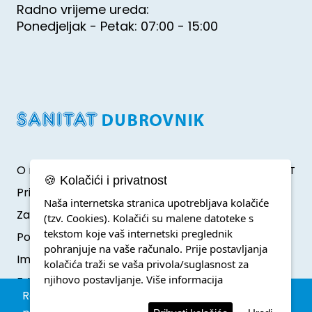
Radno vrijeme ureda:
Ponedjeljak - Petak: 07:00 - 15:00
O nama
Developed by Klik IT
🍪 Kolačići i privatnost
Pristup informacijama
Naša internetska stranica upotrebljava kolačiće
Zaštita osobnih podataka
(tzv. Cookies). Kolačići su malene datoteke s
tekstom koje vaš internetski preglednik
Politika o kolačićima
pohranjuje na vaše računalo. Prije postavljanja
Impressum
kolačića traži se vaša privola/suglasnost za
njihovo postavljanje.
Više informacija
F.A.Q.
Rezervacija parkinga unutar zone posebnog