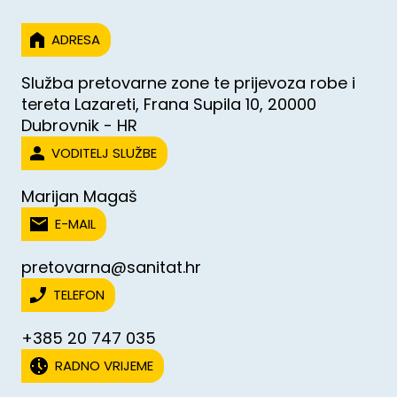
ADRESA
Služba pretovarne zone te prijevoza robe i
tereta Lazareti, Frana Supila 10, 20000
Dubrovnik - HR
VODITELJ SLUŽBE
Marijan Magaš
E-MAIL
pretovarna@sanitat.hr
TELEFON
+385 20 747 035
RADNO VRIJEME