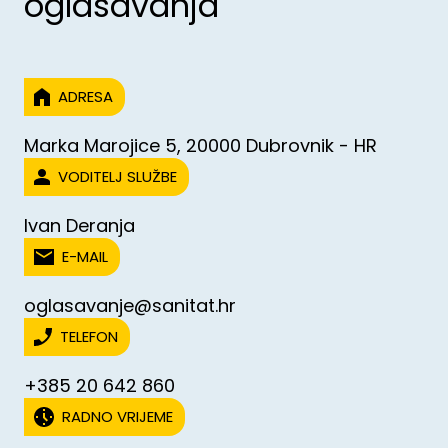
oglašavanja
ADRESA
Marka Marojice 5, 20000 Dubrovnik - HR
VODITELJ SLUŽBE
Ivan Deranja
E-MAIL
oglasavanje@sanitat.hr
TELEFON
+385 20 642 860
RADNO VRIJEME