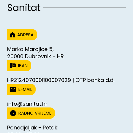
Sanitat
ADRESA
Marka Marojice 5,
20000 Dubrovnik - HR
IBAN
HR2124070001100007029 | OTP banka d.d.
E-MAIL
info@sanitat.hr
RADNO VRIJEME
Ponedjeljak - Petak: