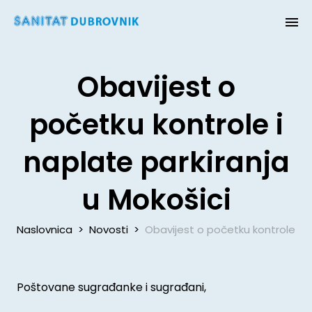
Obavijest o
početku kontrole i
naplate parkiranja
u Mokošici
Naslovnica
>
Novosti
>
Obavijest o početku kontrole i n
Poštovane sugrađanke i sugrađani,