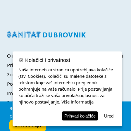
O nama
Developed by Klik IT
🍪 Kolačići i privatnost
Pristup informacijama
Naša internetska stranica upotrebljava kolačiće
Zaštita osobnih podataka
(tzv. Cookies). Kolačići su malene datoteke s
tekstom koje vaš internetski preglednik
Politika o kolačićima
pohranjuje na vaše računalo. Prije postavljanja
Impressum
kolačića traži se vaša privola/suglasnost za
njihovo postavljanje.
Više informacija
F.A.Q.
Rezervacija parkinga unutar zone posebnog
prometnog režima.
Prihvati kolačiće
Uredi
Rezervacija