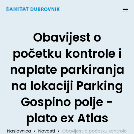
Obavijest o
početku kontrole i
naplate parkiranja
na lokaciji Parking
Gospino polje -
plato ex Atlas
Naslovnica
>
Novosti
>
Obavijest o početku kontrole i na