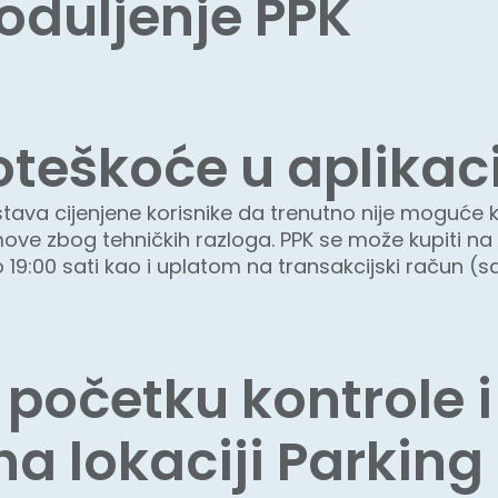
oduljenje PPK
oteškoće u aplikac
štava cijenjene korisnike da trenutno nije moguće k
move zbog tehničkih razloga. PPK se može kupiti na
19:00 sati kao i uplatom na transakcijski račun (s
 početku kontrole 
na lokaciji Parkin