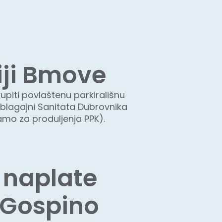
iji Bmove
upiti povlaštenu parkirališnu
 blagajni Sanitata Dubrovnika
amo za produljenja PPK).
i naplate
g Gospino