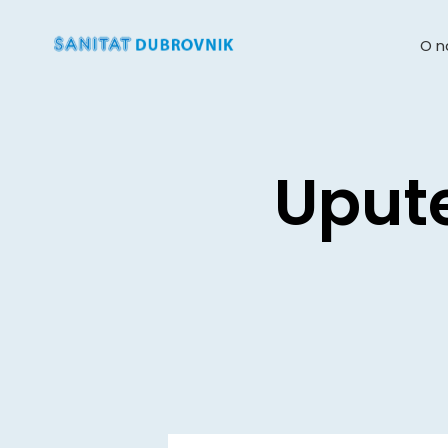
O 
Upute