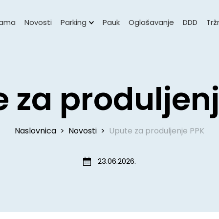
nama
Novosti
Parking
Pauk
Oglašavanje
DDD
Trž
 za produljen
Naslovnica
>
Novosti
>
Upute za produljenje PPK
23.06.2026.