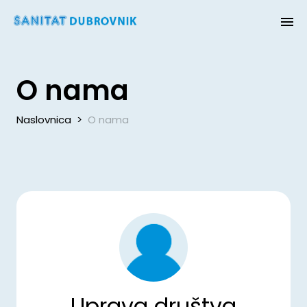
O nama
Naslovnica
>
O nama
Uprava društva