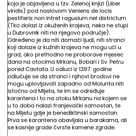
koja je objavljena u tzv. Zelenoj knjizi (Liber
viridis) pod naslovom Veniens de locis
pestiferis non intret ragusium nel districtum
(Tko dolazi iz okuženih krajeva, neka ne stupi
u Dubrovnik niti na njegovo područje).
Određeno je da niti domaći ljudi, niti stranci
koji dolaze iz kužnih krajeva ne mogu ući u
grad, ako prethodno ne proborave mjesec
dana na otocima Mrkanu, Bobari i Sv. Petru
pored Cavtata. U odluci iz 1397. godine
odlučuje se da stranci i njihovi brodovi ne
mogu uplovljavati zapadno od Molunta niti
istočno od Mljeta, te im se određuje
karantena i to na otoku Mrkanu na kojem se
u to doba nalazi franjevački samostan, te
na Mljetu gdje je benediktinski samostan.
Prva se karantena obavljala u barakama, ali
se kasnije grade čvrste kamene zgrade.