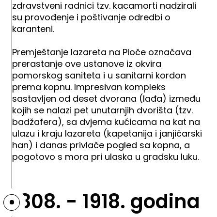
zdravstveni radnici tzv. kacamorti nadzirali
su provođenje i poštivanje odredbi o
karanteni.
Premještanje lazareta na Ploče označava
prerastanje ove ustanove iz okvira
pomorskog saniteta i u sanitarni kordon
prema kopnu. Impresivan kompleks
sastavljen od deset dvorana (lađa) između
kojih se nalazi pet unutarnjih dvorišta (tzv.
badžafera), sa dvjema kućicama na kat na
ulazu i kraju lazareta (kapetanija i janjičarski
han) i danas privlače pogled sa kopna, a
pogotovo s mora pri ulaska u gradsku luku.
1808. - 1918. godina