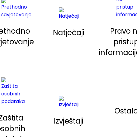
Pravo 
rethodno
Natječaji
pristu
jetovanje
informaci
Ostal
Zaštita
Izvještaji
osobnih