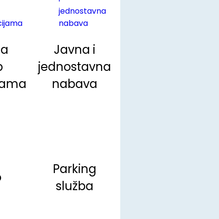
na
Javna i
p
jednostavna
jama
nabava
Parking
o
služba