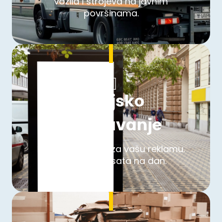
vozila i strojeva na javnim
površinama.
Vanjsko
oglašavanje
Preko 40 mjesta za vašu reklamu.
Vidljivost 24 sata na dan.