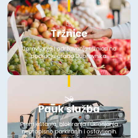
Tržnice
Upravljanje i održavanje tržnica na
području grada Dubrovnika.
Pauk služba
Premještanja, blokiranja i uklanjanja
nepropisno parkiranih i ostavljenih