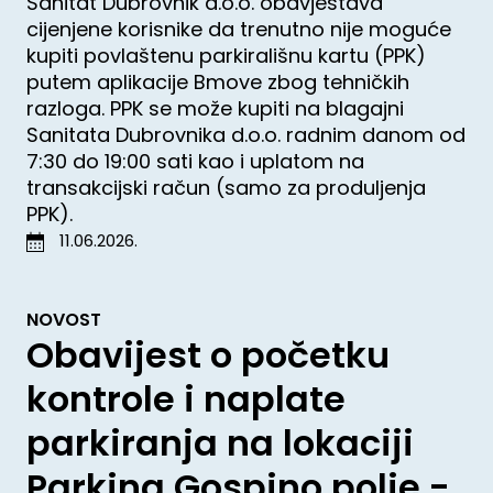
Sanitat Dubrovnik d.o.o. obavještava
cijenjene korisnike da trenutno nije moguće
kupiti povlaštenu parkirališnu kartu (PPK)
putem aplikacije Bmove zbog tehničkih
razloga. PPK se može kupiti na blagajni
Sanitata Dubrovnika d.o.o. radnim danom od
7:30 do 19:00 sati kao i uplatom na
transakcijski račun (samo za produljenja
PPK).
11.06.2026.
NOVOST
Obavijest o početku
kontrole i naplate
parkiranja na lokaciji
Parking Gospino polje -