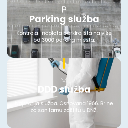
Parking služba
Kontrola i naplata parkirališta na više
od 3000 parking mjesta.
DDD služba
Najstarija služba. Osnovana 1966. Brine
za sanitarnu zaštitu u DNŽ.