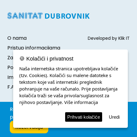
O nama
Developed by Klik IT
Pristup informacijama
Zaštita osobnih podataka
🍪 Kolačići i privatnost
Politika o kolačićima
Naša internetska stranica upotrebljava kolačiće
(tzv. Cookies). Kolačići su malene datoteke s
Impressum
tekstom koje vaš internetski preglednik
F.A.Q.
pohranjuje na vaše računalo. Prije postavljanja
kolačića traži se vaša privola/suglasnost za
njihovo postavljanje.
Više informacija
Rezervacija parkinga unutar zone posebnog
prometnog režima.
Prihvati kolačiće
Uredi
Rezervacija