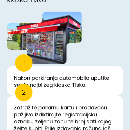
kioska Tiska
1
Nakon parkiranja automobila uputite
se do najbližeg kioska Tiska.
2
Zatražite parkirnu kartu i prodavaču
pažljivo izdiktirajte registracijsku
oznaku, željenu zonu te broj sati kojeg
želite kupiti. Prije izdavanja računa još