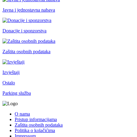
Javna i jednostavna nabava
Donacije i sponzorstva
Zaštita osobnih podataka
Izvještaji
Ostalo
Parking služba
O nama
Pristup informacijama
Zaštita osobnih podataka
Politika o kolačićima
Impressum