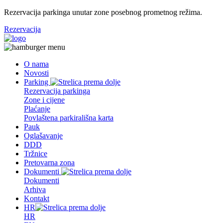
Rezervacija parkinga unutar zone posebnog prometnog režima.
Rezervacija
O nama
Novosti
Parking
Rezervacija parkinga
Zone i cijene
Plaćanje
Povlaštena parkirališna karta
Pauk
Oglašavanje
DDD
Tržnice
Pretovarna zona
Dokumenti
Dokumenti
Arhiva
Kontakt
HR
HR