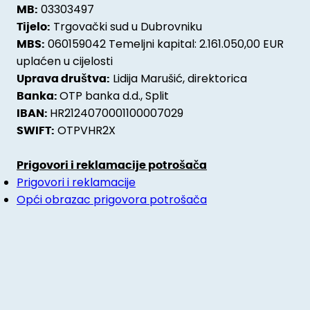
03303497
MB:
Trgovački sud u Dubrovniku
Tijelo:
060159042 Temeljni kapital: 2.161.050,00 EUR
MBS:
uplaćen u cijelosti
Lidija Marušić, direktorica
Uprava društva:
OTP banka d.d., Split
Banka:
HR2124070001100007029
IBAN:
OTPVHR2X
SWIFT:
Prigovori i reklamacije potrošača
Prigovori i reklamacije
Opći obrazac prigovora potrošača