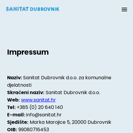
Impressum
Sanitat Dubrovnik d.o.o. za komunalne
Naziv:
djelatnosti
Sanitat Dubrovnik d.o.o.
Skraćeni naziv:
www.sanitat.hr
Web:
+385 (0) 20 640 140
Tel:
info@sanitat.hr
E-mail:
Marka Marojice 5, 20000 Dubrovnik
Sjedište:
99080716453
OIB: