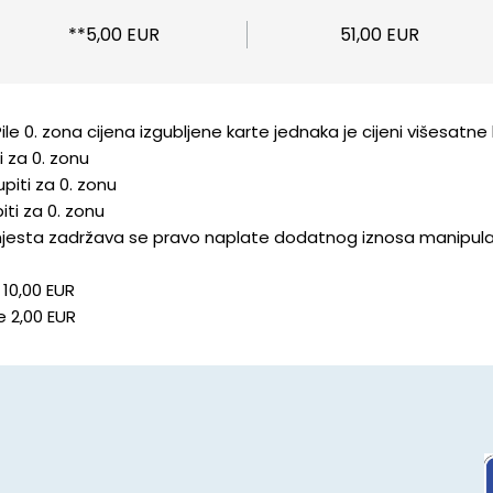
**5,00 EUR
51,00 EUR
 Pile 0. zona cijena izgubljene karte jednaka je cijeni višes
i za 0. zonu
piti za 0. zonu
iti za 0. zonu
 mjesta zadržava se pravo naplate dodatnog iznosa manipula
 10,00 EUR
e 2,00 EUR