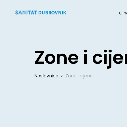
O 
Zone i cij
Naslovnica
>
Zone i cijene