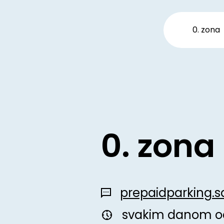
0. zona
0. zona
prepaidparking.sa
svakim danom od