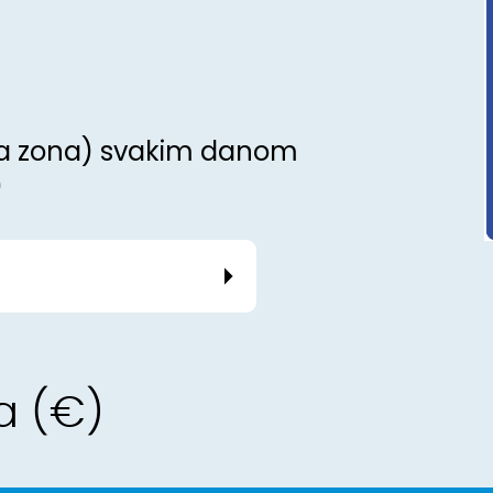
vna zona) svakim danom
0
a (€)