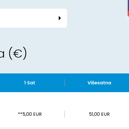
a (€)
1 Sat
Višesatna
**5,00 EUR
51,00 EUR