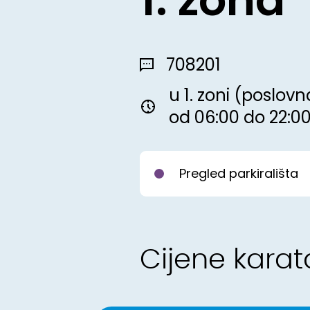
708201
u 1. zoni (poslo
od 06:00 do 22:0
Pregled parkirališta
Cijene karat