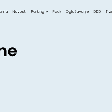
nama
Novosti
Parking
Pauk
Oglašavanje
DDD
Trž
ene