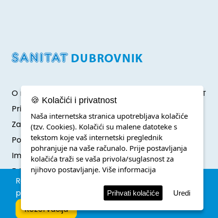
O nama
Developed by Klik IT
🍪 Kolačići i privatnost
Pristup informacijama
Naša internetska stranica upotrebljava kolačiće
Zaštita osobnih podataka
(tzv. Cookies). Kolačići su malene datoteke s
tekstom koje vaš internetski preglednik
Politika o kolačićima
pohranjuje na vaše računalo. Prije postavljanja
Impressum
kolačića traži se vaša privola/suglasnost za
njihovo postavljanje.
Više informacija
F.A.Q.
Rezervacija parkinga unutar zone posebnog
prometnog režima.
Prihvati kolačiće
Uredi
Rezervacija