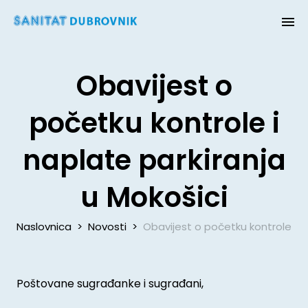
Obavijest o
početku kontrole i
naplate parkiranja
u Mokošici
Naslovnica
>
Novosti
>
Obavijest o početku kontrole i n
Poštovane sugrađanke i sugrađani,