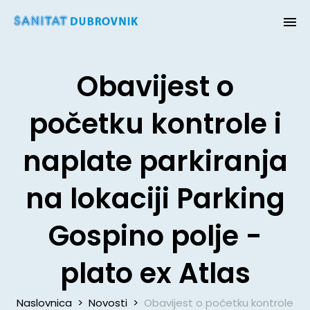
Obavijest o
početku kontrole i
naplate parkiranja
na lokaciji Parking
Gospino polje -
plato ex Atlas
Naslovnica
>
Novosti
>
Obavijest o početku kontrole i na